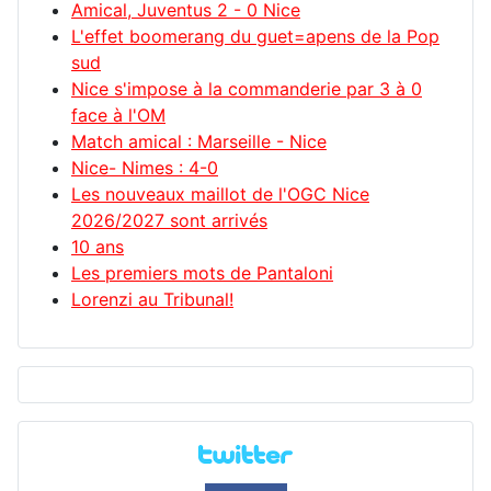
Amical, Juventus 2 - 0 Nice
L'effet boomerang du guet=apens de la Pop
sud
Nice s'impose à la commanderie par 3 à 0
face à l'OM
Match amical : Marseille - Nice
Nice- Nimes : 4-0
Les nouveaux maillot de l'OGC Nice
2026/2027 sont arrivés
10 ans
Les premiers mots de Pantaloni
Lorenzi au Tribunal!