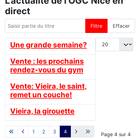
L'actualité de l'OGC Nice en
direct
Saisir partie du titre
Filtre
Effacer
Afficher #
Une grande semaine?
Vente : les prochains
rendez-vous du gym
Vente: Vieira, le saint,
remet un couche!
Vieira, la girouette
1
2
3
4
Page 4 sur 4