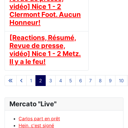
vidéo] Nice 1 - 2
Clermont Foot. Aucun
Honneur!
[Reactions, Résumé,
Revue de presse,
vidéo] Nice 1 - 2 Metz.
Il y a le feu!
1
2
3
4
5
6
7
8
9
10
Page 2 sur 23
Mercato "Live"
Carlos part en prêt
Hein, c'est signé