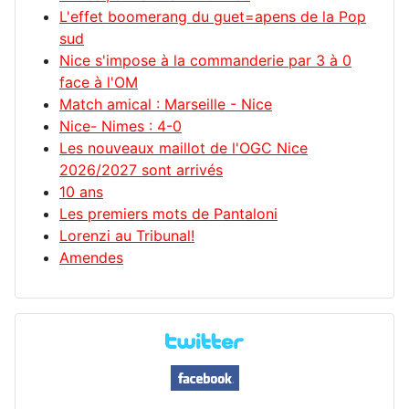
L'effet boomerang du guet=apens de la Pop
sud
Nice s'impose à la commanderie par 3 à 0
face à l'OM
Match amical : Marseille - Nice
Nice- Nimes : 4-0
Les nouveaux maillot de l'OGC Nice
2026/2027 sont arrivés
10 ans
Les premiers mots de Pantaloni
Lorenzi au Tribunal!
Amendes