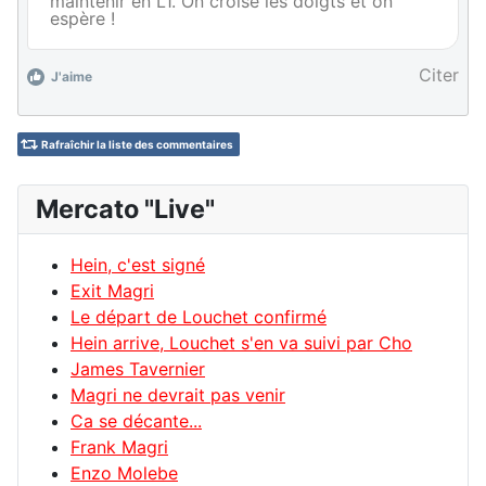
maintenir en L1. On croise les doigts et on
espère !
Citer
J'aime
Rafraîchir la liste des commentaires
Mercato "Live"
Hein, c'est signé
Exit Magri
Le départ de Louchet confirmé
Hein arrive, Louchet s'en va suivi par Cho
James Tavernier
Magri ne devrait pas venir
Ca se décante...
Frank Magri
Enzo Molebe