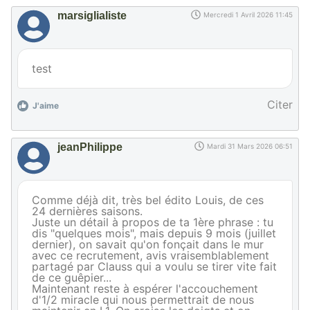
marsiglialiste
Mercredi 1 Avril 2026 11:45
test
Citer
J'aime
jeanPhilippe
Mardi 31 Mars 2026 06:51
Comme déjà dit, très bel édito Louis, de ces
24 dernières saisons.
Juste un détail à propos de ta 1ère phrase : tu
dis "quelques mois", mais depuis 9 mois (juillet
dernier), on savait qu'on fonçait dans le mur
avec ce recrutement, avis vraisemblablement
partagé par Clauss qui a voulu se tirer vite fait
de ce guêpier...
Maintenant reste à espérer l'accouchement
d'1/2 miracle qui nous permettrait de nous