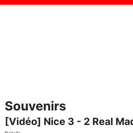
Souvenirs
[Vidéo] Nice 3 - 2 Real Ma