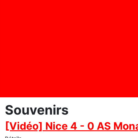
Souvenirs
[Vidéo] Nice 4 - 0 AS Mon