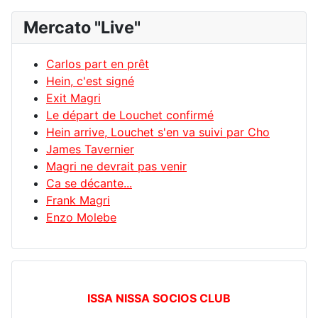
Mercato "Live"
Carlos part en prêt
Hein, c'est signé
Exit Magri
Le départ de Louchet confirmé
Hein arrive, Louchet s'en va suivi par Cho
James Tavernier
Magri ne devrait pas venir
Ca se décante...
Frank Magri
Enzo Molebe
ISSA NISSA SOCIOS CLUB