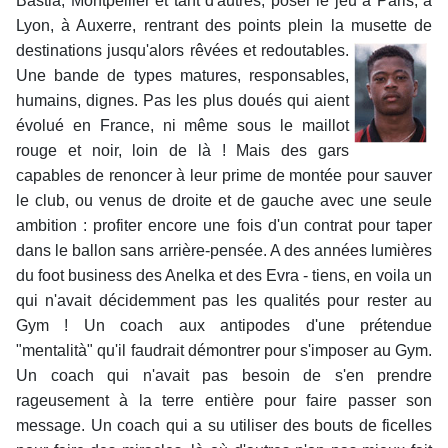
Bastia, Montpellier et tant d'autres, poser le jeu à Paris, à
Lyon, à Auxerre, rentrant des points plein la musette
de
destinations jusqu'alors rêvées et redoutables.
Une bande de types matures, responsables,
humains, dignes. Pas les plus doués qui aient
évolué en France, ni même sous le maillot
rouge et noir, loin de là ! Mais des gars
capables de renoncer à leur prime de montée pour sauver
le club, ou venus de droite et de gauche avec une seule
ambition : profiter encore une fois d'un contrat pour taper
dans le ballon sans arrière-pensée. A des années lumières
du foot business des Anelka et des Evra - tiens, en voila un
qui n'avait décidemment pas les qualités pour rester au
Gym ! Un coach aux antipodes d'une prétendue
"mentalità" qu'il faudrait démontrer pour s'imposer au Gym.
Un coach qui n'avait pas besoin de s'en prendre
rageusement à la terre entière pour faire passer son
message. Un coach qui a su utiliser des bouts de ficelles