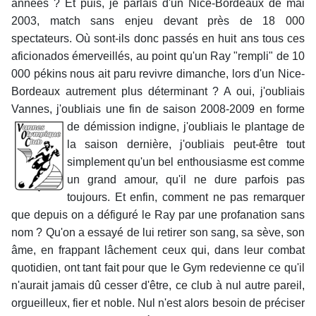
années ? Et puis, je parlais d'un Nice-Bordeaux de mai
2003, match sans enjeu devant près de 18 000
spectateurs. Où sont-ils donc passés en huit ans tous ces
aficionados émerveillés, au point qu'un Ray "rempli" de 10
000 pékins nous ait paru revivre dimanche, lors d'un Nice-
Bordeaux autrement plus déterminant ? A oui, j'oubliais
Vannes, j'oubliais une fin de saison 2008-2009 en forme
de démission indigne, j'oubliais le plantage de
la saison dernière, j'oubliais peut-être tout
simplement qu'un bel enthousiasme est comme
un grand amour, qu'il ne dure parfois pas
toujours. Et enfin, comment ne pas remarquer
que depuis on a défiguré le Ray par une profanation sans
nom ? Qu'on a essayé de lui retirer son sang, sa sève, son
âme, en frappant lâchement ceux qui, dans leur combat
quotidien, ont tant fait pour que le Gym redevienne ce qu'il
n'aurait jamais dû cesser d'être, ce club à nul autre pareil,
orgueilleux, fier et noble. Nul n'est alors besoin de préciser