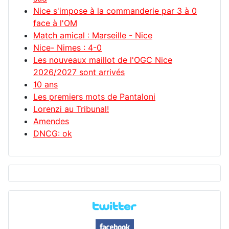
Nice s'impose à la commanderie par 3 à 0
face à l'OM
Match amical : Marseille - Nice
Nice- Nimes : 4-0
Les nouveaux maillot de l'OGC Nice
2026/2027 sont arrivés
10 ans
Les premiers mots de Pantaloni
Lorenzi au Tribunal!
Amendes
DNCG: ok