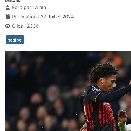
Détails
Écrit par :
Alain
Publication : 27 Juillet 2024
Clics : 2336
todibo