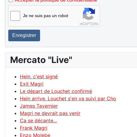
Je ne suis pas un robot
Enregistrer
Mercato "Live"
Hein, c'est signé
Exit Magri
Le départ de Louchet confirmé
Hein arrive, Louchet s'en va suivi par Cho
James Tavernier
Magri ne devrait pas venir
Ca se décante...
Frank Magri
Enzo Molebe