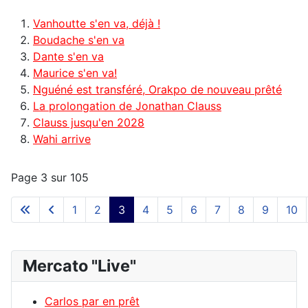
Vanhoutte s'en va, déjà !
Boudache s'en va
Dante s'en va
Maurice s'en va!
Nguéné est transféré, Orakpo de nouveau prêté
La prolongation de Jonathan Clauss
Clauss jusqu'en 2028
Wahi arrive
Page 3 sur 105
1
2
3
4
5
6
7
8
9
10
Mercato "Live"
Carlos par en prêt