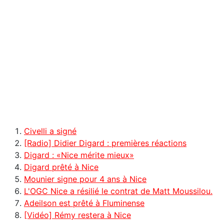
Civelli a signé
[Radio] Didier Digard : premières réactions
Digard : «Nice mérite mieux»
Digard prêté à Nice
Mounier signe pour 4 ans à Nice
L'OGC Nice a résilié le contrat de Matt Moussilou.
Adeilson est prêté à Fluminense
[Vidéo] Rémy restera à Nice