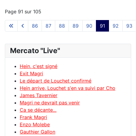
Page 91 sur 105
86
87
88
89
90
91
92
93
Mercato "Live"
Hein, c'est signé
Exit Magri
Le départ de Louchet confirmé
Hein arrive, Louchet s'en va suivi par Cho
James Tavernier
Magri ne devrait pas venir
Ca se décante...
Frank Magri
Enzo Molebe
Gauthier Gallon