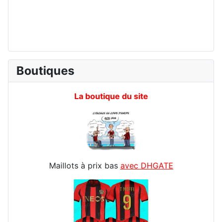
Boutiques
La boutique du site
Maillots à prix bas
avec DHGATE