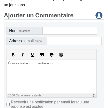
un jour sans.
Ajouter un Commentaire
Nom
obligatoire
Adresse email
obligatoire, mais pas visible
1000
Caractères restants
Recevoir une notification par email lorsqu’une
réponse est postée