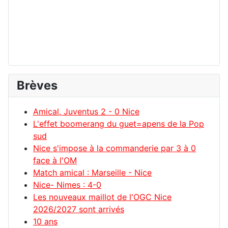
Brèves
Amical, Juventus 2 - 0 Nice
L'effet boomerang du guet=apens de la Pop
sud
Nice s'impose à la commanderie par 3 à 0
face à l'OM
Match amical : Marseille - Nice
Nice- Nimes : 4-0
Les nouveaux maillot de l'OGC Nice
2026/2027 sont arrivés
10 ans