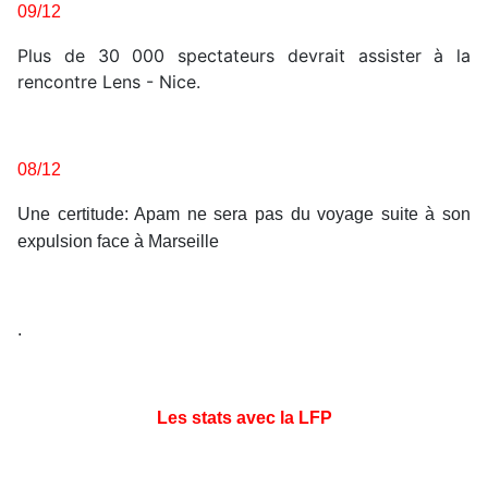
09/12
Plus de 30 000 spectateurs devrait assister à la
rencontre Lens - Nice.
08/12
Une certitude: Apam ne sera pas du voyage suite à son
expulsion face à Marseille
.
Les stats avec la LFP