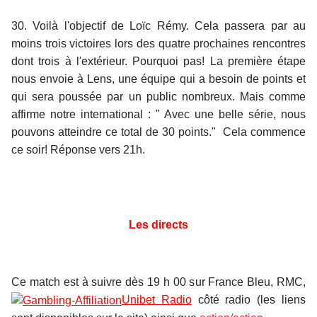
30. Voilà l'objectif de Loïc Rémy. Cela passera par au
moins trois victoires lors des quatre prochaines rencontres
dont trois à l'extérieur. Pourquoi pas! La première étape
nous envoie à Lens, une équipe qui a besoin de points et
qui sera poussée par un public nombreux. Mais comme
affirme notre international : " Avec une belle série, nous
pouvons atteindre ce total de 30 points." Cela commence
ce soir! Réponse vers 21h.
Les directs
Ce match est à suivre dès 19 h 00 sur France Bleu, RMC,
Unibet Radio
côté radio (les liens