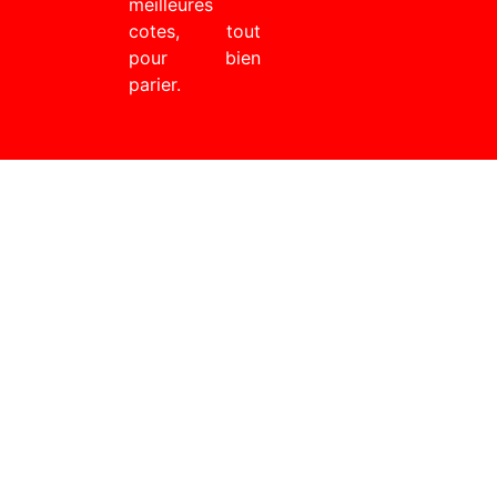
meilleures
cotes, tout
pour bien
parier.