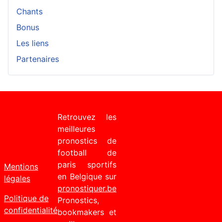
Chants
Bonus
Les liens
Partenaires
Retrouvez les
meilleures
pronostics de
football de
paris sportifs
Mentions
en Belgique sur
légales
pronostiquer.be
Politique de
Pronostics,
confidentialité
bookmakers et