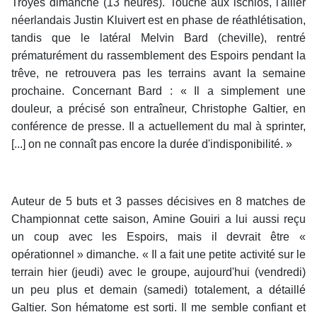
Troyes dimanche (13 heures). Touché aux ischios, l'ailier
néerlandais Justin Kluivert est en phase de réathlétisation,
tandis que le latéral Melvin Bard (cheville), rentré
prématurément du rassemblement des Espoirs pendant la
trêve, ne retrouvera pas les terrains avant la semaine
prochaine. Concernant Bard : « Il a simplement une
douleur, a précisé son entraîneur, Christophe Galtier, en
conférence de presse. Il a actuellement du mal à sprinter,
[...] on ne connaît pas encore la durée d'indisponibilité. »
Auteur de 5 buts et 3 passes décisives en 8 matches de
Championnat cette saison, Amine Gouiri a lui aussi reçu
un coup avec les Espoirs, mais il devrait être «
opérationnel » dimanche. « Il a fait une petite activité sur le
terrain hier (jeudi) avec le groupe, aujourd'hui (vendredi)
un peu plus et demain (samedi) totalement, a détaillé
Galtier. Son hématome est sorti. Il me semble confiant et