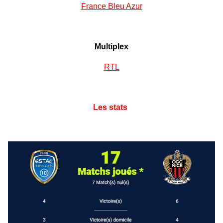
France Bleu Azur
Multiplex
RTL
Les stats