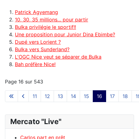
Patrick Agyemang
10, 30, 35 millions... pour partir
Bulka privilégie le sportif!!
Une proposition pour Junior Dina Ebimbe?
Dupé vers Lorient ?
Bulka vers Sunderland?
L'OGC Nice veut se séparer de Bulka
Bah préfère Nice!
Page 16 sur 543
11
12
13
14
15
16
17
18
1
Mercato "Live"
Carlos part en prêt