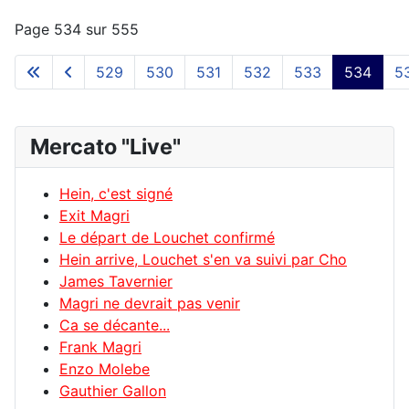
Page 534 sur 555
529
530
531
532
533
534
5
Mercato "Live"
Hein, c'est signé
Exit Magri
Le départ de Louchet confirmé
Hein arrive, Louchet s'en va suivi par Cho
James Tavernier
Magri ne devrait pas venir
Ca se décante...
Frank Magri
Enzo Molebe
Gauthier Gallon