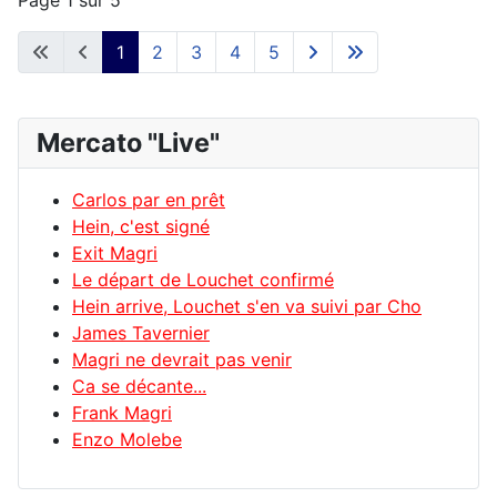
1
2
3
4
5
Mercato "Live"
Carlos par en prêt
Hein, c'est signé
Exit Magri
Le départ de Louchet confirmé
Hein arrive, Louchet s'en va suivi par Cho
James Tavernier
Magri ne devrait pas venir
Ca se décante...
Frank Magri
Enzo Molebe