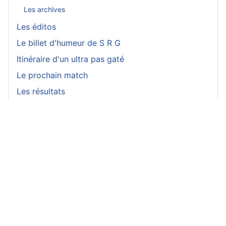
Les archives
Les éditos
Le billet d'humeur de S R G
Itinéraire d'un ultra pas gaté
Le prochain match
Les résultats
Les transferts
Les photos
Souvenirs
Les vidéos
Les stats
Les maillots
Chants
Bonus