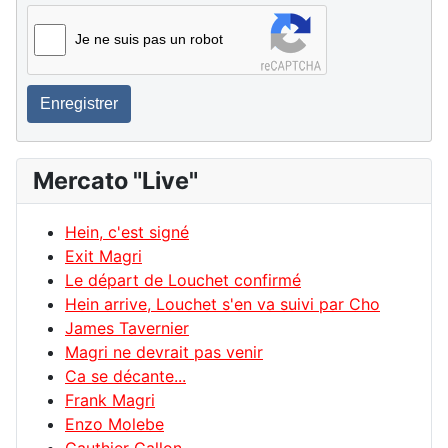
Je ne suis pas un robot
Enregistrer
Mercato "Live"
Hein, c'est signé
Exit Magri
Le départ de Louchet confirmé
Hein arrive, Louchet s'en va suivi par Cho
James Tavernier
Magri ne devrait pas venir
Ca se décante...
Frank Magri
Enzo Molebe
Gauthier Gallon