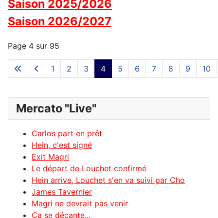
Saison 2025/2026
Saison 2026/2027
Page 4 sur 95
1
2
3
4
5
6
7
8
9
10
Mercato "Live"
Carlos part en prêt
Hein, c'est signé
Exit Magri
Le départ de Louchet confirmé
Hein arrive, Louchet s'en va suivi par Cho
James Tavernier
Magri ne devrait pas venir
Ca se décante...