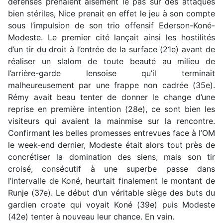
défenses prenaient aisément le pas sur des attaques
bien stériles, Nice prenait en effet le jeu à son compte
sous l’impulsion de son trio offensif Ederson-Koné-
Modeste. Le premier cité lançait ainsi les hostilités
d’un tir du droit à l’entrée de la surface (21e) avant de
réaliser un slalom de toute beauté au milieu de
l’arrière-garde lensoise qu’il terminait
malheureusement par une frappe non cadrée (35e).
Rémy avait beau tenter de donner le change d’une
reprise en première intention (28e), ce sont bien les
visiteurs qui avaient la mainmise sur la rencontre.
Confirmant les belles promesses entrevues face à l’OM
le week-end dernier, Modeste était alors tout près de
concrétiser la domination des siens, mais son tir
croisé, consécutif à une superbe passe dans
l’intervalle de Koné, heurtait finalement le montant de
Runje (37e). Le début d’un véritable siège des buts du
gardien croate qui voyait Koné (39e) puis Modeste
(42e) tenter à nouveau leur chance. En vain.