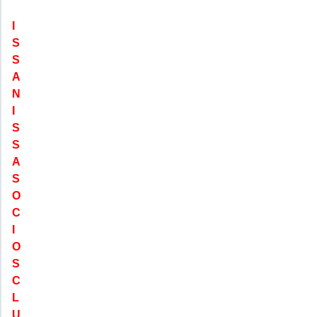
I
S
S
A
N
I
S
S
A
S
O
C
I
O
S
C
L
U