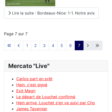
Lire la suite : Bordeaux-Nice: 1-1. Notre avis
Page 7 sur 7
1
2
3
4
5
6
7
Mercato "Live"
Carlos part en prêt
Hein, c'est signé
Exit Magri
Le départ de Louchet confirmé
Hein arrive, Louchet s'en va suivi par Cho
James Tavernier