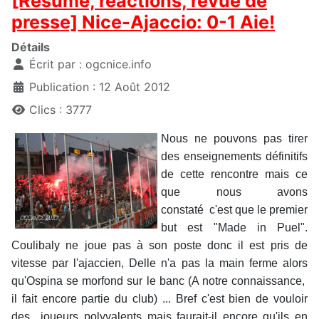
[Résumé, réactions, revue de
presse] Nice-Ajaccio: 0-1 Aie!
Détails
Écrit par :
ogcnice.info
Publication : 12 Août 2012
Clics : 3777
Nous ne pouvons pas tirer
des enseignements définitifs
de cette rencontre mais ce
que nous avons
constaté c'est que le premier
but est "Made in Puel".
Coulibaly ne joue pas à son poste donc il est pris de
vitesse par l'ajaccien, Delle n'a pas la main ferme alors
qu'Ospina se morfond sur le banc (A notre connaissance,
il fait encore partie du club) ... Bref c'est bien de vouloir
des joueurs polyvalents mais faurait-il encore qu'ils en