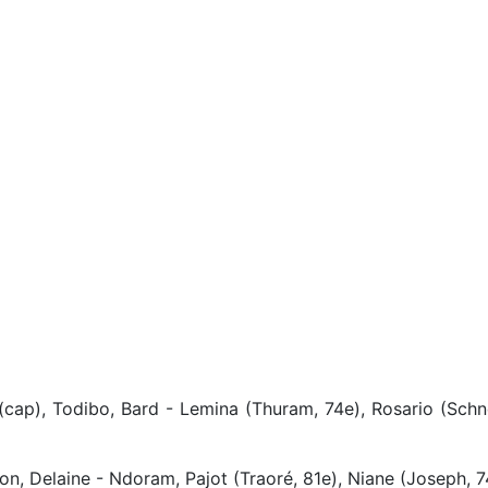
cap), Todibo, Bard - Lemina (Thuram, 74e), Rosario (Schnei
n, Delaine - Ndoram, Pajot (Traoré, 81e), Niane (Joseph, 74