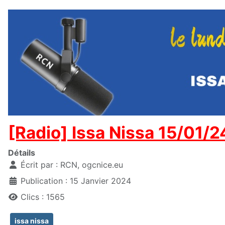
[Radio] Issa Nissa 15/01/2
Détails
Écrit par :
RCN, ogcnice.eu
Publication : 15 Janvier 2024
Clics : 1565
issa nissa