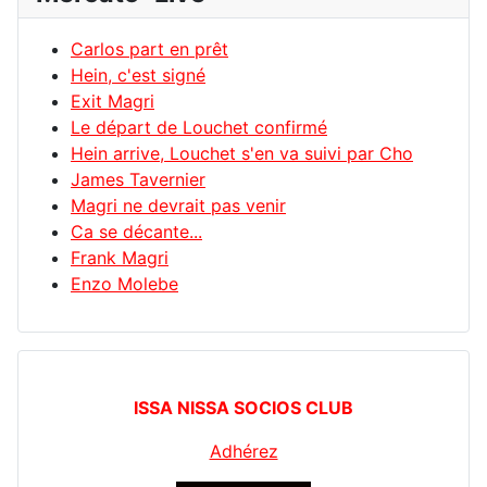
Carlos part en prêt
Hein, c'est signé
Exit Magri
Le départ de Louchet confirmé
Hein arrive, Louchet s'en va suivi par Cho
James Tavernier
Magri ne devrait pas venir
Ca se décante...
Frank Magri
Enzo Molebe
ISSA NISSA SOCIOS CLUB
Adhérez