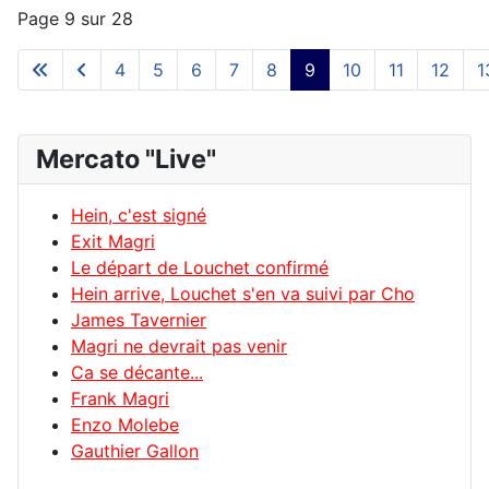
Page 9 sur 28
4
5
6
7
8
9
10
11
12
1
Mercato "Live"
Hein, c'est signé
Exit Magri
Le départ de Louchet confirmé
Hein arrive, Louchet s'en va suivi par Cho
James Tavernier
Magri ne devrait pas venir
Ca se décante...
Frank Magri
Enzo Molebe
Gauthier Gallon