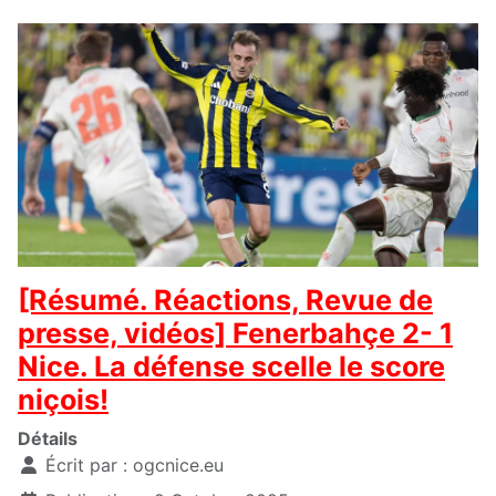
[Résumé. Réactions, Revue de
presse, vidéos] Fenerbahçe 2- 1
Nice. La défense scelle le score
niçois!
Détails
Écrit par :
ogcnice.eu