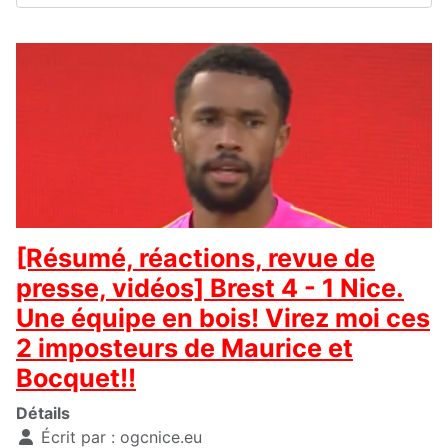
[Résumé, réactions, revue de
presse, vidéos] Brest 4 - 1 Nice.
Une équipe en bois! Virez moi ces
2 imposteurs de Maurice et
Bocquet!!
Détails
Écrit par :
ogcnice.eu