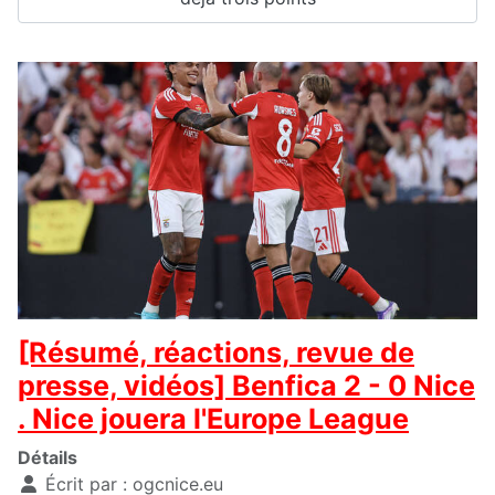
[Résumé, réactions, revue de
presse, vidéos] Benfica 2 - 0 Nice
. Nice jouera l'Europe League
Détails
Écrit par :
ogcnice.eu