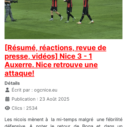
[Résumé, réactions, revue de
presse, vidéos] Nice 3 - 1
Auxerre. Nice retrouve une
attaque!
Détails
Écrit par :
ogcnice.eu
Publication : 23 Août 2025
Clics : 2534
Les nicois mènent à la mi-temps malgré une fébrilité
défensive. A noter le retour de Boga et dans un