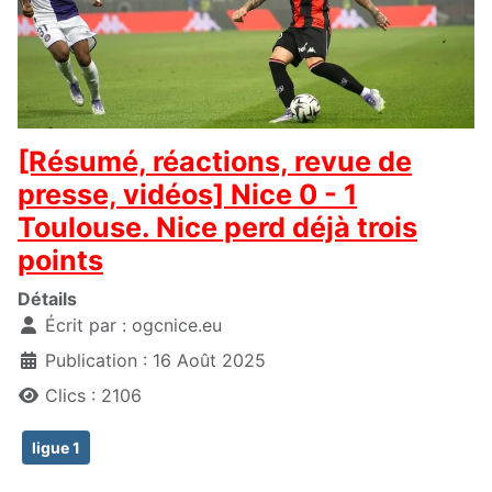
[Résumé, réactions, revue de
presse, vidéos] Nice 0 - 1
Toulouse. Nice perd déjà trois
points
Détails
Écrit par :
ogcnice.eu
Publication : 16 Août 2025
Clics : 2106
ligue 1