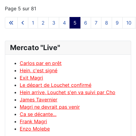
Page 5 sur 81
1
2
3
4
5
6
7
8
9
10
Mercato "Live"
Carlos par en prêt
Hein, c'est signé
Exit Magri
Le départ de Louchet confirmé
Hein arrive, Louchet s'en va suivi par Cho
James Tavernier
Magri ne devrait pas venir
Ca se décante...
Frank Magri
Enzo Molebe