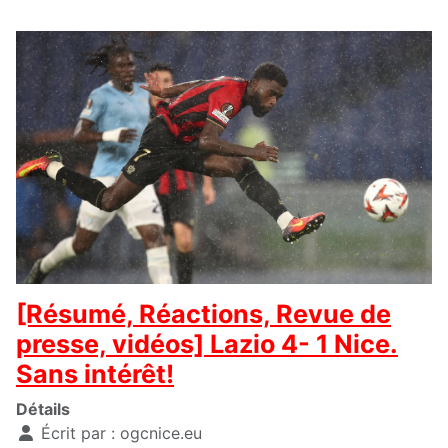
[Résumé, Réactions, Revue de
presse, vidéos] Lazio 4- 1 Nice.
Sans intérêt!
Détails
Écrit par :
ogcnice.eu