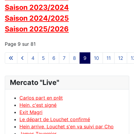
Saison 2023/2024
Saison 2024/2025
Saison 2025/2026
Page 9 sur 81
4
5
6
7
8
9
10
11
12
1
Mercato "Live"
Carlos part en prêt
Hein, c'est signé
Exit Magri
Le départ de Louchet confirmé
Hein arrive, Louchet s'en va suivi par Cho
James Tavernier